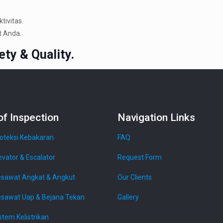
tivitas.
t Anda.
ty & Quality.
of Inspection
Navigation Links
roteksi Kebakaran
FAQ
evator & Escalator
Request Form
esawat Angkat & Angkut
Our Clients
esawat Uap & Bejana Tekan
Gallery
stem Kelistrikan