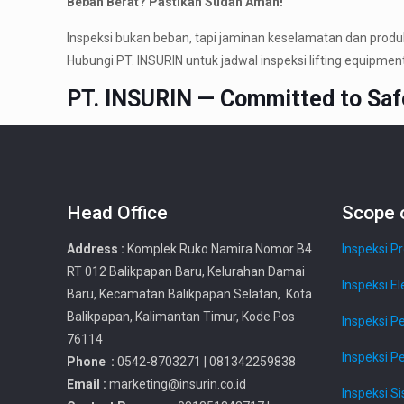
Beban Berat? Pastikan Sudah Aman!
Inspeksi bukan beban, tapi jaminan keselamatan dan produk
Hubungi PT. INSURIN untuk jadwal inspeksi lifting equipmen
PT. INSURIN — Committed to Safe
Head Office
Scope 
Address :
Komplek Ruko Namira Nomor B4
Inspeksi P
RT 012 Balikpapan Baru, Kelurahan Damai
Inspeksi El
Baru, Kecamatan Balikpapan Selatan, Kota
Balikpapan, Kalimantan Timur, Kode Pos
Inspeksi P
76114
Inspeksi P
Phone :
0542-8703271 | 081342259838
Email :
marketing@insurin.co.id
Inspeksi Si