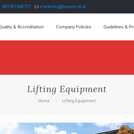
081351348717
marketing@insurin.co.id.
Quality & Accreditation
Company Policies
Guidelines & P
Lifting Equipment
Home
Lifting Equipment