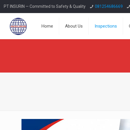
PT INSURIN — Committed to Safety & Quality
081254686669
Home
About Us
Inspections